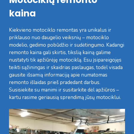
Motociklų remonto
kaina
Kiekvieno motociklo remontas yra unikalus ir
priklauso nuo daugelio veiksnių – motociklo
modelio, gedimo pobūdžio ir sudėtingumo. Kadangi
remonto kaina gali skirtis, tikslią kainą galime
nustatyti tik apžiūrėję motociklą. Esu įsipareigojęs
teikti sąžiningas ir skaidrias paslaugas, todėl visada
gausite išsamią informaciją apie numatomas
remonto išlaidas prieš pradedant darbus.
Susisiekite su manimi ir susitarkite dėl apžiūros –
kartu rasime geriausią sprendimą jūsų motociklui.