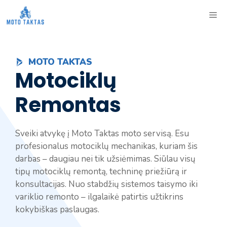
Skip
ME
to
content
MOTO TAKTAS
Motociklų
Remontas
Sveiki atvykę į Moto Taktas moto servisą. Esu
profesionalus motociklų mechanikas, kuriam šis
darbas – daugiau nei tik užsiėmimas. Siūlau visų
tipų motociklų remontą, techninę priežiūrą ir
konsultacijas. Nuo stabdžių sistemos taisymo iki
variklio remonto – ilgalaikė patirtis užtikrins
kokybiškas paslaugas.