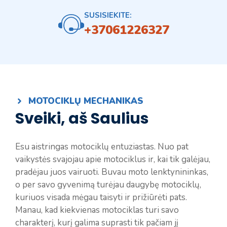
SUSISIEKITE:
+37061226327
MOTOCIKLŲ MECHANIKAS
Sveiki, aš Saulius
Esu aistringas motociklų entuziastas. Nuo pat
vaikystės svajojau apie motociklus ir, kai tik galėjau,
pradėjau juos vairuoti. Buvau moto lenktynininkas,
o per savo gyvenimą turėjau daugybę motociklų,
kuriuos visada mėgau taisyti ir prižiūrėti pats.
Manau, kad kiekvienas motociklas turi savo
charakterį, kurį galima suprasti tik pačiam jį